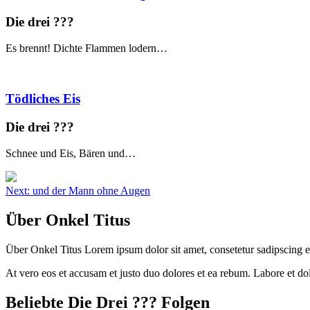
Die drei ?
?
?
Es brennt! Dichte Flammen lodern…
Tödliches Eis
Die drei ?
?
?
Schnee und Eis, Bären und…
Beitragsnavigation
Next:
und der Mann ohne Augen
Über Onkel Titus
Über Onkel Titus Lorem ipsum dolor sit amet, consetetur sadipscing e
At vero eos et accusam et justo duo dolores et ea rebum. Labore et d
Beliebte Die Drei ?
?
?
Folgen