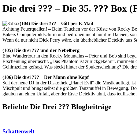
Die drei ??? – Die 35. ??? Box (
(104) Die drei ??? – Gift per E-Mail
Achtung Feuerquallen! – Beim Tauchen vor der Küste von Rocky Beac
Bakers Computerbildschirm und bedrohen nicht nur ihre Dateien, so
Wenn da nur nicht Dick Perry wäre, ein überheblicher Detektiv aus 
(105) Die drei ??? und der Nebelberg
Eine Wandertour in den Rocky Mountains – Peter und Bob sind begeis
Erscheinung überrascht. „Das Phantom ist zurückgekehrt“, murmeln di
Gehirnzellen gefragt. Was steckt hinter der Spukerscheinung? Die d
(106) Die drei ??? – Der Mann ohne Kopf
Seit der neue DJ in der Diskothek „Planet Evil“ die Musik auflegt,
Mischpult und bringt selbst die größten Tanzmuffel in Bewegung. Doch
glauben an einen Unfall, aber der Erste Detektiv ahnt, dass teuflisc
Beliebte Die Drei ?
?
?
Blogbeiträge
Schattenwelt