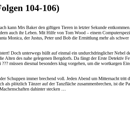
Folgen 104-106)
h kann Mrs Baker den giftigen Tieren in letzter Sekunde entkommen. 
ndern auch ihr Leben. Mit Hilfe von Tom Wood – einem Computerspezia
Santa Monica, der Justus, Peter und Bob die Ermittlung mehr als schw
tert! Doch unterwegs hüllt auf einmal ein undurchdringlicher Nebel de
e Alten des nahe gelegenen Bergdorfs. Da fängt der Erste Detektiv Feu
rei ??? müssen diesmal besonders klug vorgehen, um die wortkargen Ein
 ist der Schuppen immer brechend voll. Jeden Abend um Mitternacht tr
 als plötzlich Tänzer auf der Tanzfläche zusammenbrechen, ist die Part
he Machenschaften dahinter stecken …