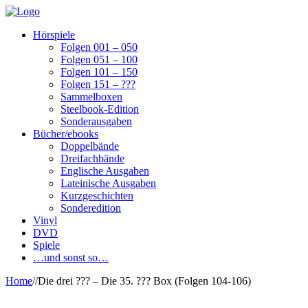
Hörspiele
Folgen 001 – 050
Folgen 051 – 100
Folgen 101 – 150
Folgen 151 – ???
Sammelboxen
Steelbook-Edition
Sonderausgaben
Bücher/ebooks
Doppelbände
Dreifachbände
Englische Ausgaben
Lateinische Ausgaben
Kurzgeschichten
Sonderedition
Vinyl
DVD
Spiele
…und sonst so…
Home
/
/
Die drei ??? – Die 35. ??? Box (Folgen 104-106)