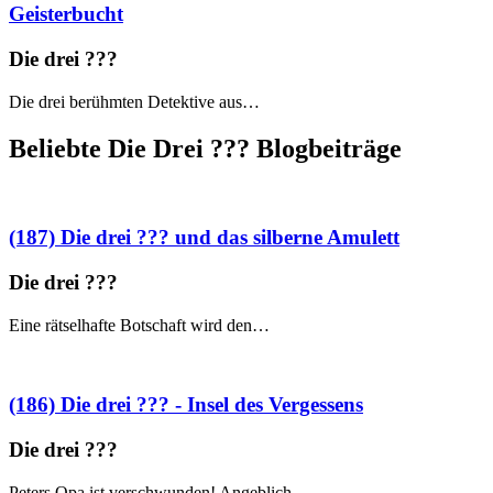
Geisterbucht
Die drei ?
?
?
Die drei berühmten Detektive aus…
Beliebte Die Drei ?
?
?
Blogbeiträge
(187) Die drei ??? und das silberne Amulett
Die drei ?
?
?
Eine rätselhafte Botschaft wird den…
(186) Die drei ??? - Insel des Vergessens
Die drei ?
?
?
Peters Opa ist verschwunden! Angeblich…