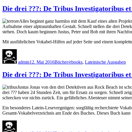
Die drei ???: De Tribus Investigatoribus et
Alles beginnt ganz harmlos mit dem Kauf eines alten Projekt
Aufnahme einer alptraumhaften Gestalt. Schnell stellen die drei Dete
stehen. Doch kaum beginnen Justus, Peter und Bob mit ihren Nachfor
Mit ausführlichen Vokabel-Hilfen auf jeder Seite und einem komplet
Autor
Veröffentlicht
Kategorien
am
admin
12. Mai 2016
Bücher/ebooks
,
Lateinische Ausgaben
Die drei ???: De Tribus Investigatoribus e
Justus Jonas von den drei Detektiven aus Rock Beach ist scho
drei ??? haben 24 Stunden Zeit, um für Ersatz zu sorgen. Schnell ze
schrecken vor nichts zurück. Ein gefährliches Abenteuer nimmt sein
Ein besonderes Latein-Lesevergnügen: sorgfältig recherchierte Vokab
Gesamt-Vokabelverzeichnis am Ende des Buches. Dieses Buch kann 
Autor
Veröffentlicht
Kategorien
am