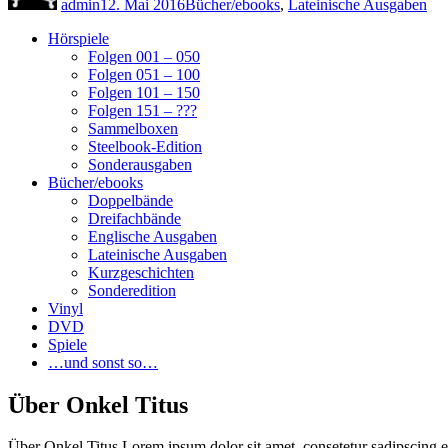
admin
12. Mai 2016
Bücher/ebooks
,
Lateinische Ausgaben
Hörspiele
Folgen 001 – 050
Folgen 051 – 100
Folgen 101 – 150
Folgen 151 – ???
Sammelboxen
Steelbook-Edition
Sonderausgaben
Bücher/ebooks
Doppelbände
Dreifachbände
Englische Ausgaben
Lateinische Ausgaben
Kurzgeschichten
Sonderedition
Vinyl
DVD
Spiele
…und sonst so…
Über Onkel Titus
Über Onkel Titus Lorem ipsum dolor sit amet, consetetur sadipscing e