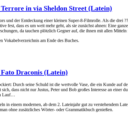
 Terrore in via Sheldon Street (Latein)
ors und der Entdeckung einer kleinen Super-8-Filmrolle. Als die drei ?
ktive fest, dass es um weit mehr geht, als sie zunächst ahnen: Eine gan
schungen, da tauchen plötzlich Gegner auf, die ihnen mit allen Mitt
ten Vokabelverzeichnis am Ende des Buches.
t Fato Draconis (Latein)
ckiert: Durch seine Schuld ist die wertvolle Vase, die ein Kunde auf de
igt sich, dass nicht nur Justus, Peter und Bob großes Interesse an ein
en Lauf…
eln in einem modernen, ab dem 2. Lateinjahr gut zu verstehendem Late
man ohne zusätzliches Wörter- oder Grammatikbuch genießen.