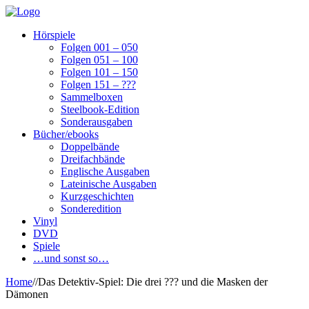
Hörspiele
Folgen 001 – 050
Folgen 051 – 100
Folgen 101 – 150
Folgen 151 – ???
Sammelboxen
Steelbook-Edition
Sonderausgaben
Bücher/ebooks
Doppelbände
Dreifachbände
Englische Ausgaben
Lateinische Ausgaben
Kurzgeschichten
Sonderedition
Vinyl
DVD
Spiele
…und sonst so…
Home
/
/
Das Detektiv-Spiel: Die drei ??? und die Masken der
Dämonen