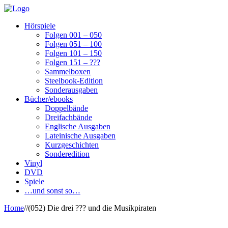
Hörspiele
Folgen 001 – 050
Folgen 051 – 100
Folgen 101 – 150
Folgen 151 – ???
Sammelboxen
Steelbook-Edition
Sonderausgaben
Bücher/ebooks
Doppelbände
Dreifachbände
Englische Ausgaben
Lateinische Ausgaben
Kurzgeschichten
Sonderedition
Vinyl
DVD
Spiele
…und sonst so…
Home
/
/
(052) Die drei ??? und die Musikpiraten