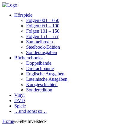
Hörspiele
Folgen 001 – 050
Folgen 051 – 100
Folgen 101 – 150
Folgen 151 – ???
Sammelboxen
Steelbook-Edition
Sonderausgaben
Bücher/ebooks
Doppelbände
Dreifachbände
Englische Ausgaben
Lateinische Ausgaben
Kurzgeschichten
Sonderedition
Vinyl
DVD
Spiele
…und sonst so…
Home
/
/
Geheimversteck