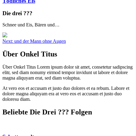
Tödliches Eis
Die drei ?
?
?
Schnee und Eis, Bären und…
Beitragsnavigation
Next:
und der Mann ohne Augen
Über Onkel Titus
Über Onkel Titus Lorem ipsum dolor sit amet, consetetur sadipscing
elitr, sed diam nonumy eirmod tempor invidunt ut labore et dolore
magna aliquyam erat, sed diam voluptua.
At vero eos et accusam et justo duo dolores et ea rebum. Labore et
dolore magna aliquyam era at vero eos et accusam et justo duo
doloresu diam.
Beliebte Die Drei ?
?
?
Folgen