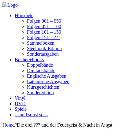
Hörspiele
Folgen 001 – 050
Folgen 051 – 100
Folgen 101 – 150
Folgen 151 – ???
Sammelboxen
Steelbook-Edition
Sonderausgaben
Bücher/ebooks
Doppelbände
Dreifachbände
Englische Ausgaben
Lateinische Ausgaben
Kurzgeschichten
Sonderedition
Vinyl
DVD
Spiele
…und sonst so…
Home
/
/
Die drei ??? und der Feuergeist & Nacht in Angst