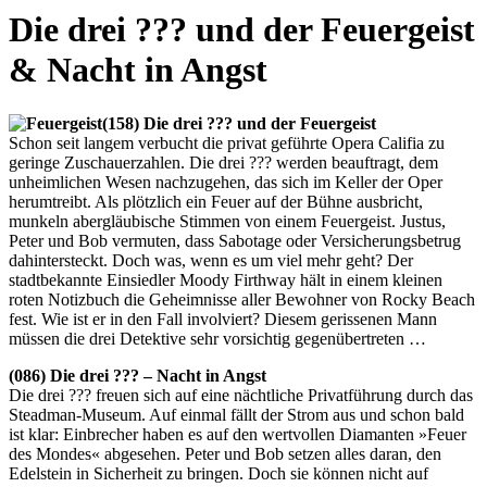
Die drei ??? und der Feuergeist
& Nacht in Angst
(158) Die drei ??? und der Feuergeist
Schon seit langem verbucht die privat geführte Opera Califia zu
geringe Zuschauerzahlen. Die drei ??? werden beauftragt, dem
unheimlichen Wesen nachzugehen, das sich im Keller der Oper
herumtreibt. Als plötzlich ein Feuer auf der Bühne ausbricht,
munkeln abergläubische Stimmen von einem Feuergeist. Justus,
Peter und Bob vermuten, dass Sabotage oder Versicherungsbetrug
dahintersteckt. Doch was, wenn es um viel mehr geht? Der
stadtbekannte Einsiedler Moody Firthway hält in einem kleinen
roten Notizbuch die Geheimnisse aller Bewohner von Rocky Beach
fest. Wie ist er in den Fall involviert? Diesem gerissenen Mann
müssen die drei Detektive sehr vorsichtig gegenübertreten …
(086) Die drei ??? – Nacht in Angst
Die drei ??? freuen sich auf eine nächtliche Privatführung durch das
Steadman-Museum. Auf einmal fällt der Strom aus und schon bald
ist klar: Einbrecher haben es auf den wertvollen Diamanten »Feuer
des Mondes« abgesehen. Peter und Bob setzen alles daran, den
Edelstein in Sicherheit zu bringen. Doch sie können nicht auf