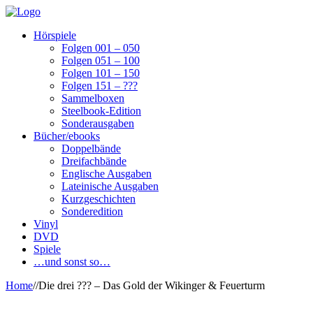
Hörspiele
Folgen 001 – 050
Folgen 051 – 100
Folgen 101 – 150
Folgen 151 – ???
Sammelboxen
Steelbook-Edition
Sonderausgaben
Bücher/ebooks
Doppelbände
Dreifachbände
Englische Ausgaben
Lateinische Ausgaben
Kurzgeschichten
Sonderedition
Vinyl
DVD
Spiele
…und sonst so…
Home
/
/
Die drei ??? – Das Gold der Wikinger & Feuerturm