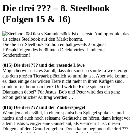
Die drei ??? – 8. Steelbook
(Folgen 15 & 16)
Dieses Sammlerstück ist das erste Audioprodukt, das
als echtes Steelbook auf den Markt kommt.
Die die ???-Steelbook-Edition enthält jeweils 2 original
Hörspielfolgen des berühmten Detektivtrios. Limitierte
Sonderedition!
(015) Die drei ??? und der rasende Löwe
Möglicherweise ist es Zufall, dass der sonst so sanfte Löwe George
aus dem großen Tierpark plötzlich so unruhig ist . Aber wie kommt
es, dass einige der wilden Tiere nicht mehr in ihren Käfigen sind,
sondern frei herumstreifen? Und welche Rolle spielen die
Diamanten dabei? Für Justus, Bob und Peter wird das ein ganz
schön gefährlicher Auftrag werden …
(016) Die drei ??? und der Zauberspiegel
Wenn jemand erzählt, in einem spanischen Spiegel spuke es, und
nachts sind auch noch seltsame Geräusche zu hören, dann kriegt vor
allem Justus weniger eine Gänsehaut, als vielmehr Lust, diesen
Dingen auf den Grund zu gehen. Doch kaum beginnen die drei ???