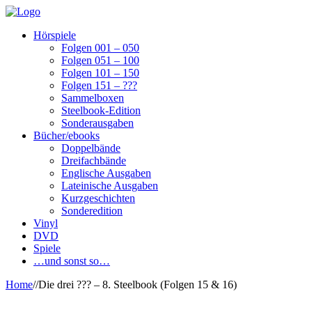
Hörspiele
Folgen 001 – 050
Folgen 051 – 100
Folgen 101 – 150
Folgen 151 – ???
Sammelboxen
Steelbook-Edition
Sonderausgaben
Bücher/ebooks
Doppelbände
Dreifachbände
Englische Ausgaben
Lateinische Ausgaben
Kurzgeschichten
Sonderedition
Vinyl
DVD
Spiele
…und sonst so…
Home
/
/
Die drei ??? – 8. Steelbook (Folgen 15 & 16)