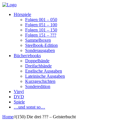
Hörspiele
Folgen 001 – 050
Folgen 051 – 100
Folgen 101 – 150
Folgen 151 – ???
Sammelboxen
Steelbook-Edition
Sonderausgaben
Bücher/ebooks
Doppelbände
Dreifachbände
Englische Ausgaben
Lateinische Ausgaben
Kurzgeschichten
Sonderedition
Vinyl
DVD
Spiele
…und sonst so…
Home
/
/
(150) Die drei ??? – Geisterbucht