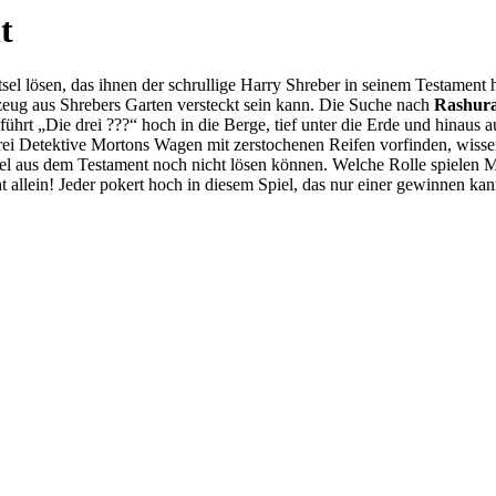
t
 lösen, das ihnen der schrullige Harry Shreber in seinem Testament hin
ug aus Shrebers Garten versteckt sein kann. Die Suche nach
Rashura
hrt „Die drei ???“ hoch in die Berge, tief unter die Erde und hinaus a
drei Detektive Mortons Wagen mit zerstochenen Reifen vorfinden, wissen
el aus dem Testament noch nicht lösen können. Welche Rolle spielen
ht allein! Jeder pokert hoch in diesem Spiel, das nur einer gewinnen k