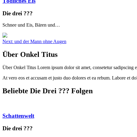
Tödliches Eis
Die drei ?
?
?
Schnee und Eis, Bären und…
Beitragsnavigation
Next:
und der Mann ohne Augen
Über Onkel Titus
Über Onkel Titus Lorem ipsum dolor sit amet, consetetur sadipscing e
At vero eos et accusam et justo duo dolores et ea rebum. Labore et d
Beliebte Die Drei ?
?
?
Folgen
Schattenwelt
Die drei ?
?
?