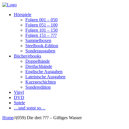
Hörspiele
Folgen 001 – 050
Folgen 051 – 100
Folgen 101 – 150
Folgen 151 – ???
Sammelboxen
Steelbook-Edition
Sonderausgaben
Bücher/ebooks
Doppelbände
Dreifachbände
Englische Ausgaben
Lateinische Ausgaben
Kurzgeschichten
Sonderedition
Vinyl
DVD
Spiele
…und sonst so…
Home
/
/
(059) Die drei ??? – Giftiges Wasser